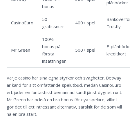
plånböcker
bonus
50
Banköverför
CasinoEuro
400+ spel
gratissnurr
Trustly
100%
bonus på
E-plånböcke
Mr Green
500+ spel
första
kreditkort
insättningen
Varje casino har sina egna styrkor och svagheter. Betway
är känd för sitt omfattande spelutbud, medan CasinoEuro
erbjuder en fantastiskt bemannad kundtjänst dygnet runt.
Mr Green har också en bra bonus för nya spelare, vilket
gör det till ett intressant alternativ, särskilt för de som vill
ha en bra start.