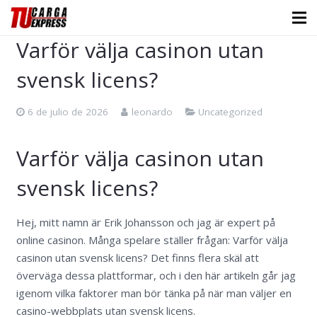
Varför välja casinon utan
INICIO
svensk licens?
PRE-ALERTA
6 de julio de 2026
leonardo
Uncategorized
NOSOTROS
SERVICIOS
Varför välja casinon utan
CARGA
svensk licens?
CONTACTOS
Hej, mitt namn är Erik Johansson och jag är expert på
online casinon. Många spelare ställer frågan: Varför välja
CALCULADORA
casinon utan svensk licens? Det finns flera skäl att
överväga dessa plattformar, och i den här artikeln går jag
igenom vilka faktorer man bör tänka på när man väljer en
casino-webbplats utan svensk licens.