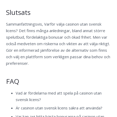
Slutsats
Sammanfattningsvis, Varför välja casinon utan svensk
licens? Det finns många anledningar, bland annat större
spelutbud, fördelaktiga bonusar och ökad frihet. Men var
också medveten om riskerna och vikten av att välja riktigt.
Gör en informerad jämförelse av de alternativ som finns
och välj en plattform som verkligen passar dina behov och
preferenser.
FAQ
Vad är fördelarna med att spela på casinon utan
svensk licens?
Är casinon utan svensk licens säkra att använda?
Var kan jag hitta bästa bonusarna på casinon utan