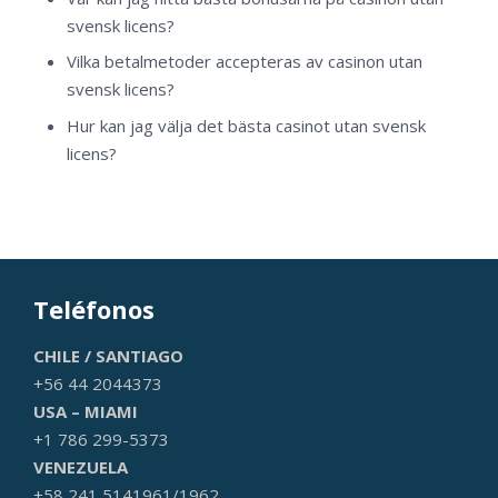
svensk licens?
Vilka betalmetoder accepteras av casinon utan
svensk licens?
Hur kan jag välja det bästa casinot utan svensk
licens?
Teléfonos
CHILE / SANTIAGO
+56 44 2044373
USA – MIAMI
+1 786 299-5373
VENEZUELA
+58 241 5141961/1962